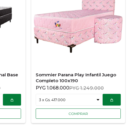
nal Base
Sommier Parana Play Infantil Juego
Completo 100x190
PYG
1.068.000
0
PYG
1.249.000