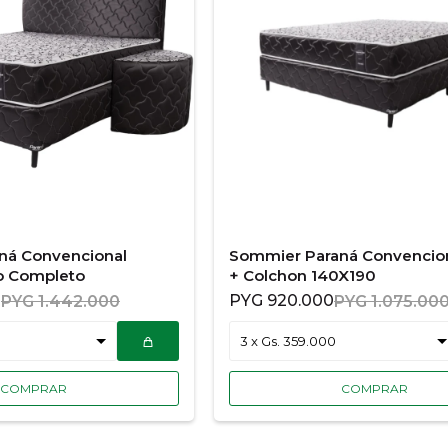
ná Convencional
Sommier Paraná Convencio
o Completo
+ Colchon 140X190
0
PYG
920.000
PYG
1.442.000
PYG
1.075.00