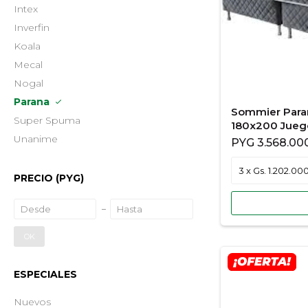
Intex
Inverfin
Koala
Mecal
Nogal
Parana
Sommier Para
Super Spuma
180x200 Jueg
Unanime
PYG
3.568.00
PRECIO
(PYG)
OK
ESPECIALES
Nuevos