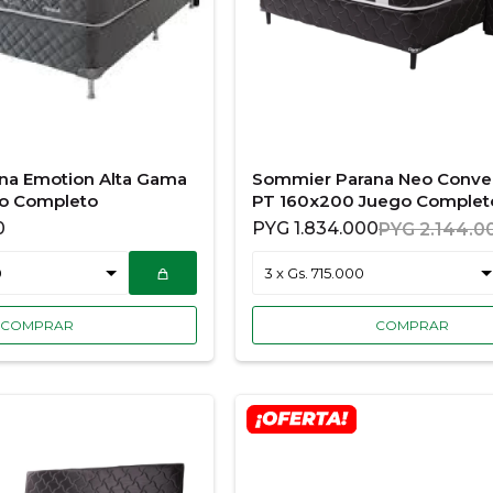
na Emotion Alta Gama
Sommier Parana Neo Conve
o Completo
PT 160x200 Juego Complet
0
PYG
1.834.000
PYG
2.144.0