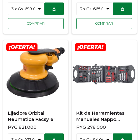
Lijadora Orbital
Kit de Herramientas
Neumatica Facsy 6"
Manuales Nappo
189Pcs Nhk-052
PYG
821.000
PYG
278.000