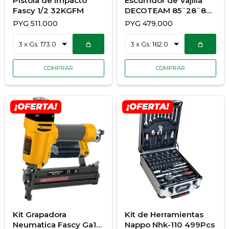
Pistola de Impacto
Escurridor de Vajilla
Fascy 1/2 32KGFM
DECOTEAM 85¨28¨80
DCE-028
PYG
511.000
PYG
479.000
Kit Grapadora
Kit de Herramientas
Neumatica Fascy Ga18
Nappo Nhk-110 499Pcs