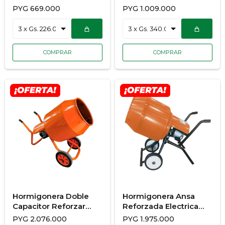
12-40Mm + Grapa
PYG
669.000
PYG
1.009.000
Hormigonera Doble
Hormigonera Ansa
Capacitor Reforzar
Reforzada Electrica
Suprema
1HP
PYG
2.076.000
PYG
1.975.000