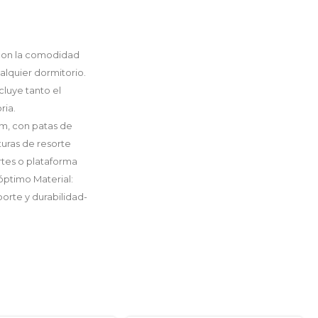
 con la comodidad
alquier dormitorio.
cluye tanto el
ria.
cm, con patas de
turas de resorte
rtes o plataforma
ptimo Material:
porte y durabilidad-