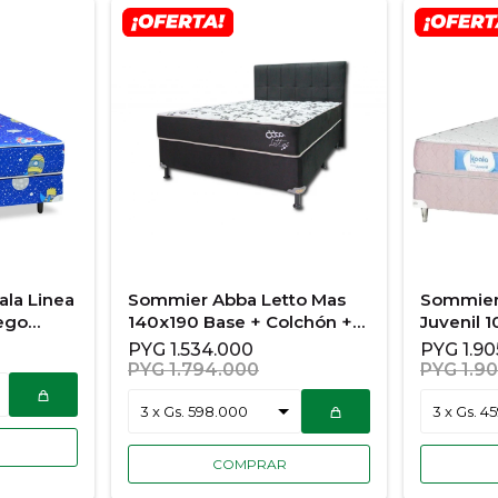
la Linea
Sommier Abba Letto Mas
Sommier 
uego
140x190 Base + Colchón +
Juvenil 
Cabecera
Complet
PYG
1.534.000
PYG
1.9
PYG
1.794.000
PYG
1.9