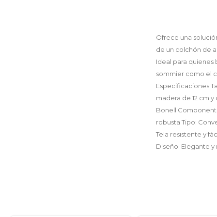
Ofrece una solució
de un colchón de al
Ideal para quienes 
sommier como el co
Especificaciones Ta
madera de 12 cm y d
Bonell Componentes
robusta Tipo: Conv
Tela resistente y f
Diseño: Elegante y 