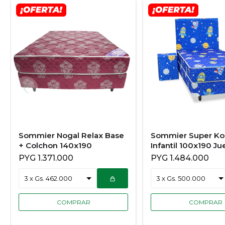
Sommier Nogal Relax Base
Sommier Super Koa
+ Colchon 140x190
Infantil 100x190 J
Completo
PYG
1.371.000
PYG
1.484.000