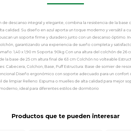
n de descanso integral y elegante, combina la resistencia de la base
ta calidad. Su diseño en azul aporta un toque moderno y versátil a cu
buscan un soporte firme y duradero junto con un descanso óptimo. In
lchón, garantizando una experiencia de sueño completa y satisfacto
maño: 1,40 x 1,90 m Soporta: 90kg Con una altura del colchón de 26 
e la base de 25 cm altura final de 63 cm Colchón no volteable Estruc
: Cabecera, Colchon, Base, Puff Estructura: Base de somier de reso
encional Diseño ergonómico con soporte adecuado para un confort ó
ácil de limpiar Relleno: Espuma o muelles de alta calidad para mejor so
moderno, ideal para diferentes estilos de dormitorio
Productos que te pueden interesar