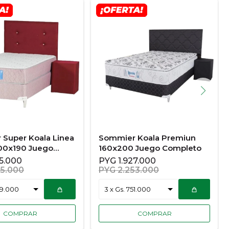
Super Koala Linea
Sommier Koala Premiun
100x190 Juego
160x200 Juego Completo
o
05.000
PYG
1.927.000
05.000
PYG
2.253.000