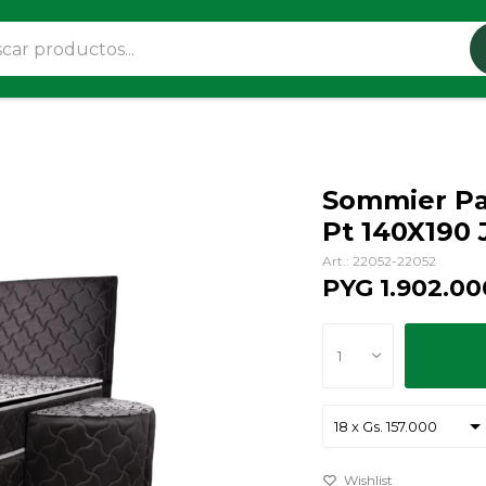
Sommier Pa
Pt 140X190
22052-22052
PYG
1.902.00
1