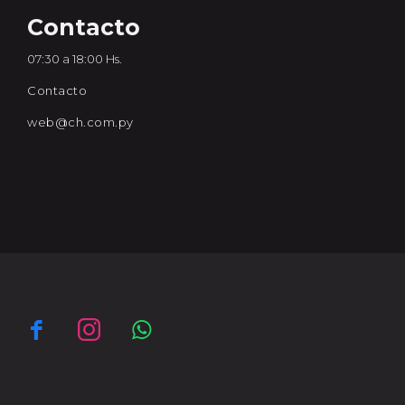
Contacto
07:30 a 18:00 Hs.
Contacto
web@ch.com.py


