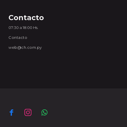
Contacto
07:30 a 18:00 Hs.
Contacto
web@ch.com.py


