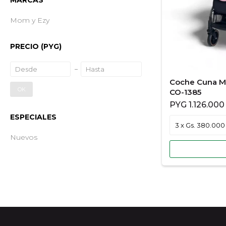
MARCAS
Mom y Ezy
PRECIO
(PYG)
Coche Cuna M
OK
CO-1385
PYG
1.126.000
ESPECIALES
Nuevos