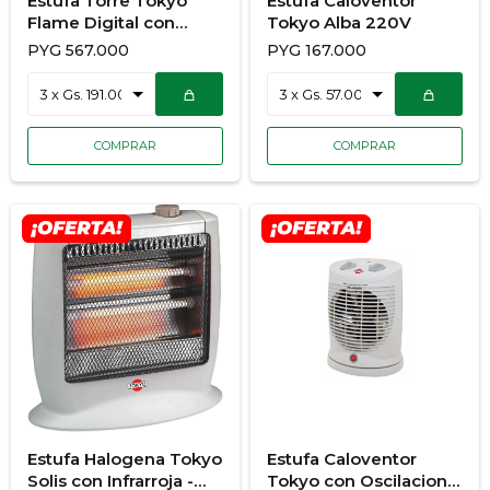
Estufa Torre Tokyo
Estufa Caloventor
Flame Digital con
Tokyo Alba 220V
Funcion Ventilador con
PYG
567.000
PYG
167.000
control Y Timer
Estufa Halogena Tokyo
Estufa Caloventor
Solis con Infrarroja -
Tokyo con Oscilacion