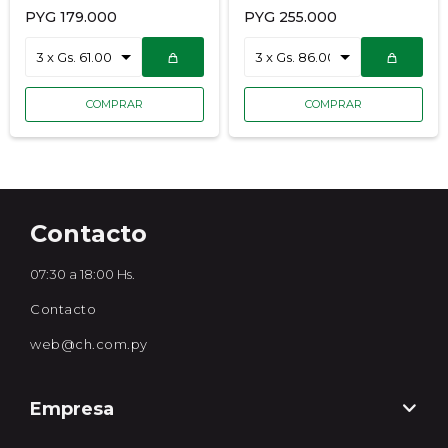
Edtesolis
Aura
PYG
179.000
PYG
255.000
Contacto
07:30 a 18:00 Hs.
Contacto
web@ch.com.py
Empresa