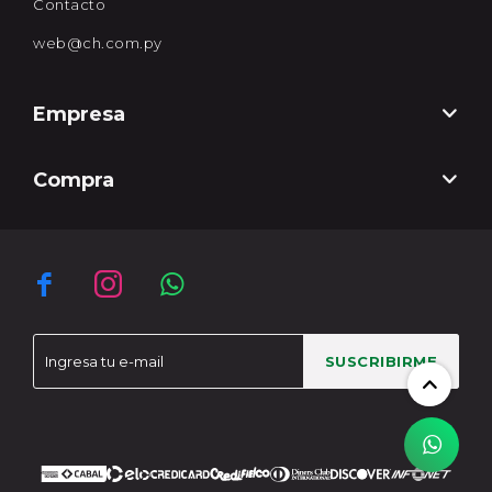
Contacto
web@ch.com.py
Empresa
Compra



SUSCRIBIRME