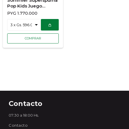
Sommier Superspuma
Pop Kids Juego
Completo 100X190
PYG
1.770.000
Contacto
07:30 a 18:00 Hs.
Contacto