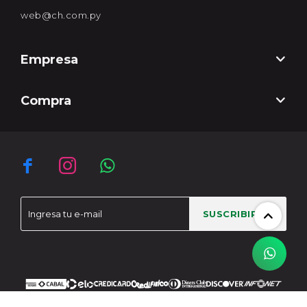
web@ch.com.py
Empresa
Compra



SUSCRIBIRME