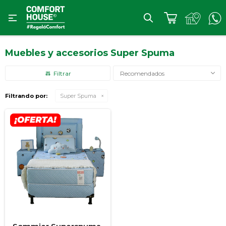

Muebles y accesorios Super Spuma
Recomendados
Filtrando por:
Super Spuma