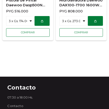
Pistola de Pintar
Hidrolavadora Daewoo
Daewoo Dasp500N
DAX100-1700 1600W
500W
HRL
PYG
516.000
PYG
808.000
Contacto
07:30 a 18:00 Hs.
Contacto