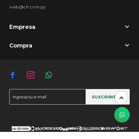
web@ch.com.py
Empresa
Compra



SUSCRIBIRME