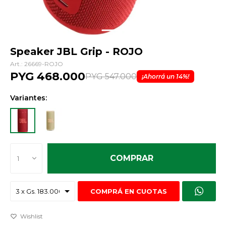
Speaker JBL Grip - ROJO
26669-ROJO
PYG
468.000
PYG
547.000
14
Variantes:
COMPRAR
1
COMPRÁ EN CUOTAS