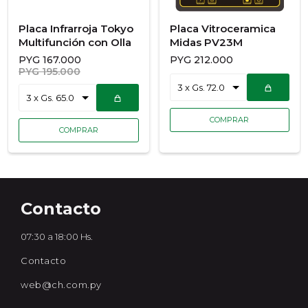
Placa Infrarroja Tokyo
Placa Vitroceramica
Multifunción con Olla
Midas PV23M
PYG
167.000
PYG
212.000
PYG
195.000
Contacto
07:30 a 18:00 Hs.
Contacto
web@ch.com.py