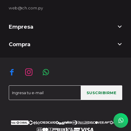
web@ch.com.py
Empresa
Compra



SUSCRIBIRME