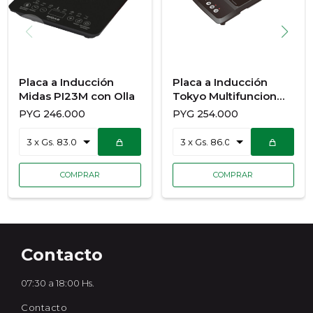
Placa a Inducción
Placa a Inducción
Midas PI23M con Olla
Tokyo Multifuncion
con Olla
PYG
246.000
PYG
254.000
Contacto
07:30 a 18:00 Hs.
Contacto