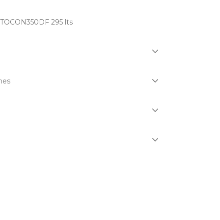
GTOCON350DF 295 lts
nes