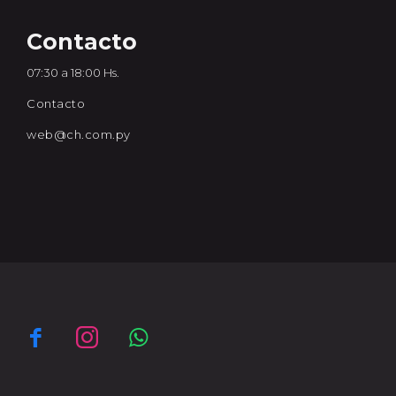
Contacto
07:30 a 18:00 Hs.
Contacto
web@ch.com.py


