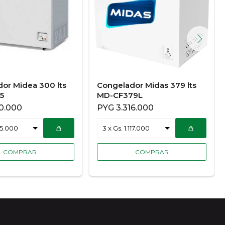
or Midea 300 lts
Congelador Midas 379 lts
5
MD-CF379L
10.000
PYG
3.316.000