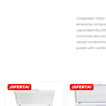
Congelador Tokyo 
almacenar compras c
capacidad neta 295L
comercios que nece
valoran rendimiento
puede sufrir cambio