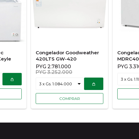
ec
Congelador Goodweather
Congelad
eyle
420LTS GW-420
MDRC40
PYG
2.781.000
PYG
3.3
PYG
3.252.000