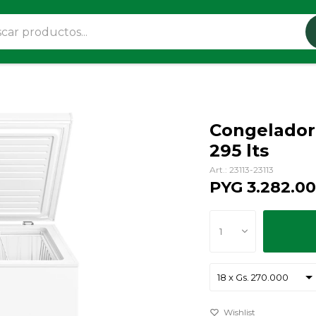
Congelado
295 lts
23113-23113
PYG
3.282.0
1