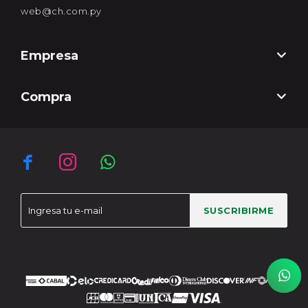
web@ch.com.py
Empresa
Compra



SUSCRIBIRME