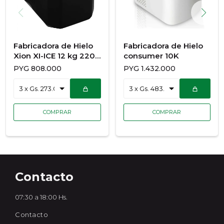
Fabricadora de Hielo
Fabricadora de Hielo
Xion XI-ICE 12 kg 220v
consumer 10K
50hz
PYG
808.000
PYG
1.432.000
Contacto
07:30 a 18:00 Hs.
Contacto