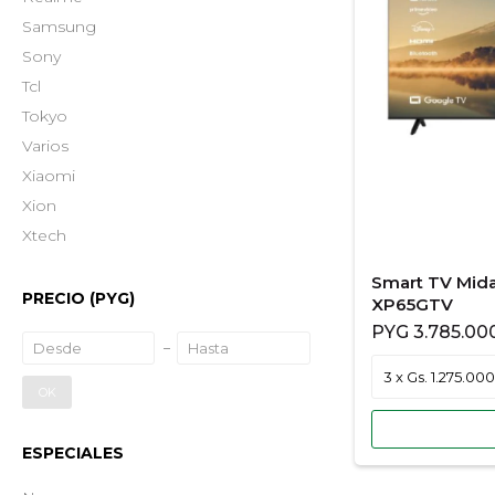
Samsung
Sony
Tcl
Tokyo
Varios
Xiaomi
Xion
Xtech
Smart TV Mid
PRECIO
(PYG)
XP65GTV
PYG
3.785.00
OK
ESPECIALES