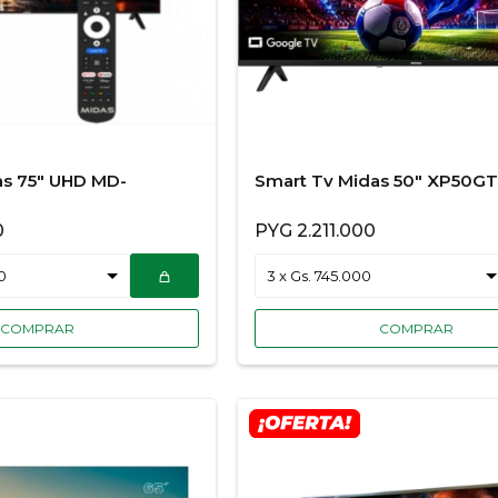
as 75" UHD MD-
Smart Tv Midas 50" XP50G
0
PYG
2.211.000