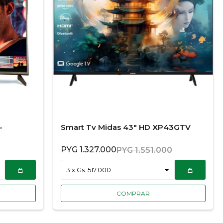
-
Smart Tv Midas 43" HD XP43GTV
PYG
1.327.000
PYG
1.551.000