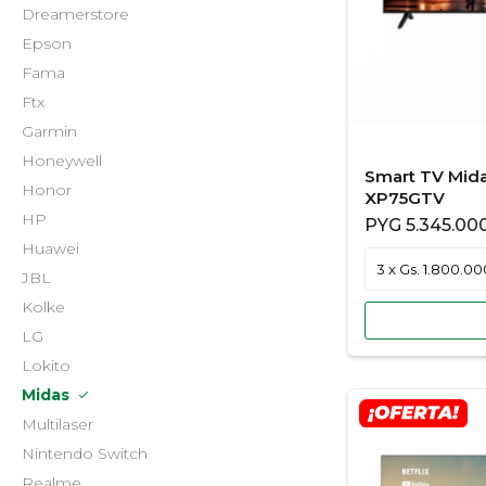
Dreamerstore
Epson
Fama
Ftx
Garmin
Honeywell
Smart TV Mid
Honor
XP75GTV
HP
PYG
5.345.00
Huawei
JBL
Kolke
LG
Lokito
Midas
Multilaser
Nintendo Switch
Realme