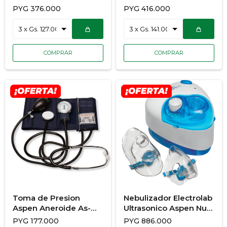
PYG
376.000
PYG
416.000
Toma de Presion
Nebulizador Electrolab
Aspen Aneroide As-
Ultrasonico Aspen Nu
102
320
PYG
177.000
PYG
886.000