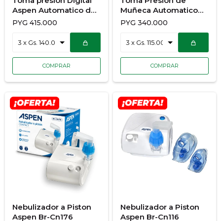
Toma presion Digital
Toma Presion de
Aspen Automatico de
Muñeca Automatico
Brazo KD-553
Aspen S150
PYG
415.000
PYG
340.000
Nebulizador a Piston
Nebulizador a Piston
Aspen Br-Cn176
Aspen Br-Cn116