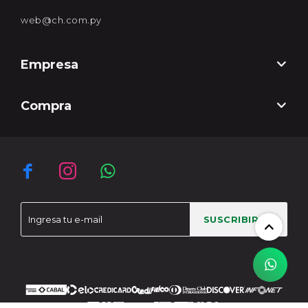
web@ch.com.py
Empresa
Compra



SUSCRIBIRME