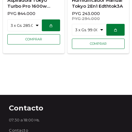
Aspiradora Tokyo
Humidificador Manual
Turbo Pro 1600w
Tokyo 2En1 Edthtok3A
EDTASTURBO30
PYG
844.000
PYG
243.000
PYG
294.000
Contacto
07:30 a 18:00 Hs.
Contacto