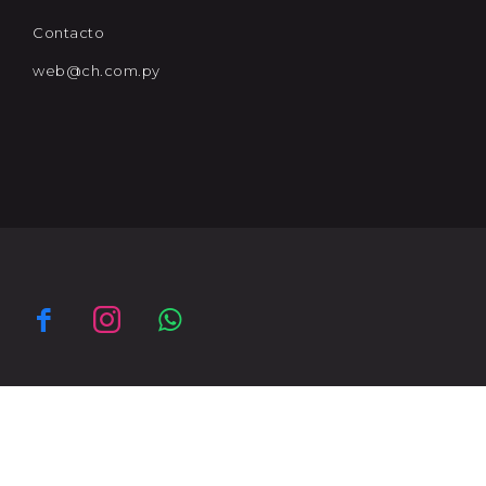
Contacto
web@ch.com.py



© Copyright 2026 / Comfort House