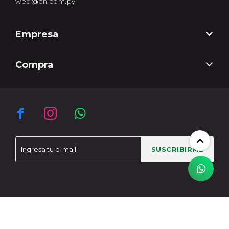
web@ch.com.py
Empresa
Compra



SUSCRIBIRME