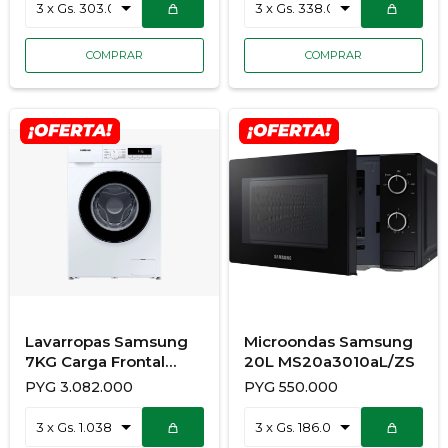
Lavarropas Samsung
Microondas Samsung
7KG Carga Frontal
20L MS20a3010aL/ZS
Inverter
PYG
3.082.000
PYG
550.000
WW70T3020BW/EY -
E