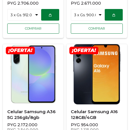
DU7000
PYG
2.706.000
PYG
2.671.000
Celular Samsung A36
Celular Samsung A16
5G 256gb/8gb
128GB/4GB
PYG
2.172.000
PYG
954.000
PYG
2.540.000
PYG
1.115.000