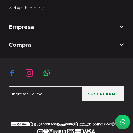
web@ch.com.py
Empresa
Compra



SUSCRIBIRME