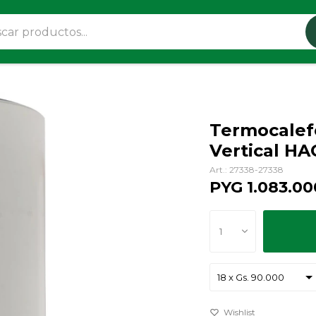
Termocalef
Vertical H
27338-27338
PYG
1.083.00
1