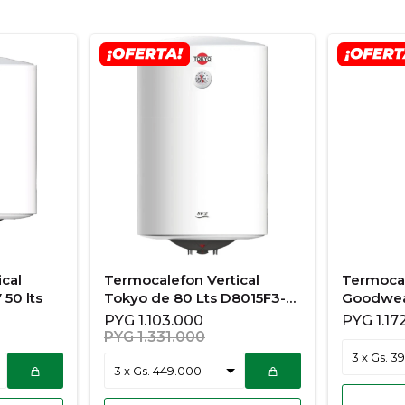
cal
Termocalefon Vertical
Termoca
50 lts
Tokyo de 80 Lts D8015F3-
Goodwea
NV
lts
PYG
1.103.000
PYG
1.17
PYG
1.331.000