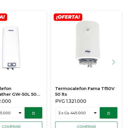
lefon
Termocalefon Fama Tf50V
ther GW-50L 50
50 lts
2.000
PYG
1.321.000