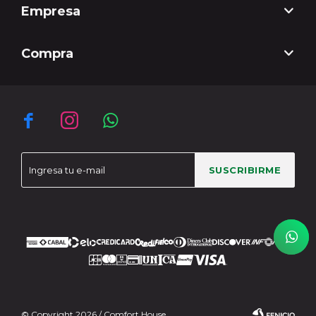
Empresa
Compra



SUSCRIBIRME
© Copyright 2026 / Comfort House