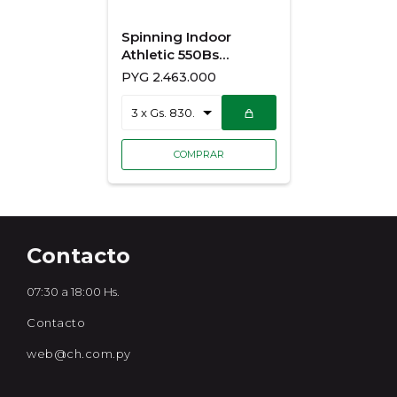
Spinning Indoor
Athletic 550Bs
Atsp550Bs
PYG
2.463.000
Contacto
07:30 a 18:00 Hs.
Contacto
web@ch.com.py