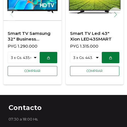
Smart TV Samsung
Smart TV Led 43"
32" Business
Xion LED43SMART
LH32BEFBVGPXZP
PYG
1.290.000
PYG
1.315.000
Contacto
07:30 a 18:00 Hs.