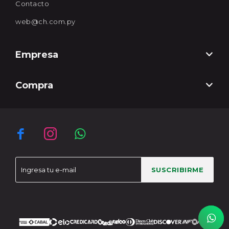
Contacto
web@ch.com.py
Empresa
Compra



SUSCRIBIRME