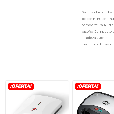
Sandwichera Tokyo 
pocos minutos. Entr
temperatura Ajustab
diseño Compacto: Ah
limpieza. Además, s
practicidad. (Las im