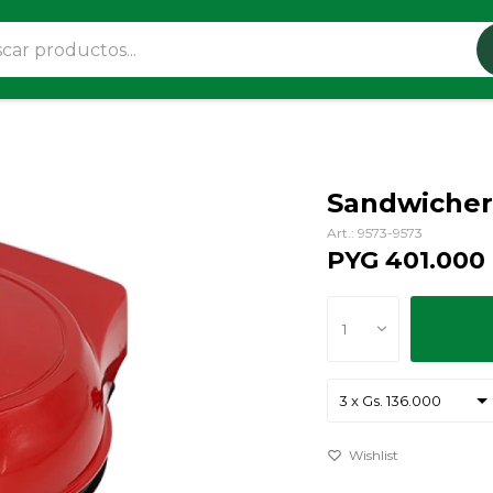
Sandwicher
9573-9573
PYG
401.000
1