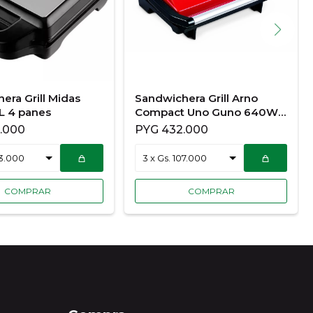
era Grill Midas
Sandwichera Grill Arno
L 4 panes
Compact Uno Guno 640W
220V/50HZ SW33
.000
PYG
432.000