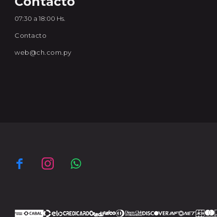
Contacto
07:30 a 18:00 Hs.
Contacto
web@ch.com.py


