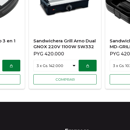
 3 en 1
Sandwichera Grill Arno Dual
Sandwich
GNOX 220V 1100W SW332
MD-GRIL
PYG
420.000
PYG
420