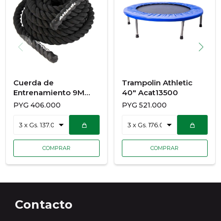
Cuerda de
Trampolin Athletic
Entrenamiento 9M
40" Acat13500
ATHLETIC ACAT15497
PYG
406.000
PYG
521.000
Contacto