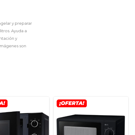
gelar y preparar
itros. Ayuda a
ntación y
s imágenes son