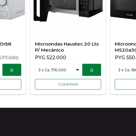
Orbit
Microondas Haustec 20 Lts
Microon
P/ Mecánico
MS20a30
PYG
522.000
PYG
550
577.000