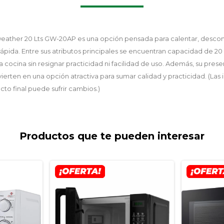
ather 20 Lts GW-20AP es una opción pensada para calentar, descon
pida. Entre sus atributos principales se encuentran capacidad de 20 l
a cocina sin resignar practicidad ni facilidad de uso. Además, su prese
ierten en una opción atractiva para sumar calidad y practicidad. (La
ducto final puede sufrir cambios.)
Productos que te pueden interesar