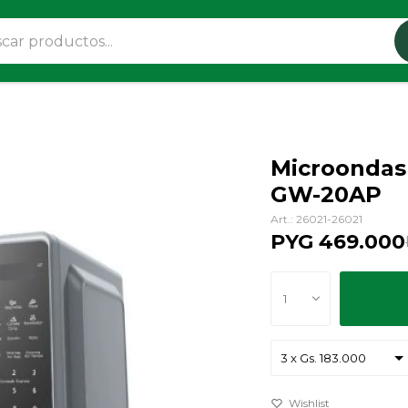
Microondas
GW-20AP
26021-26021
PYG
469.000
1