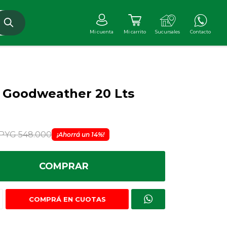
 Goodweather 20 Lts
PYG
548.000
14
COMPRAR
COMPRÁ EN CUOTAS