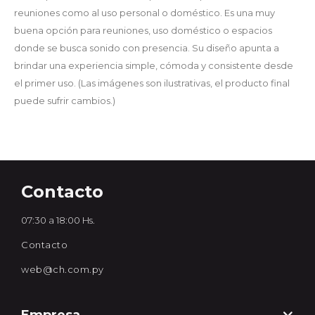
reuniones como al uso personal o doméstico. Es una muy
buena opción para reuniones, uso doméstico o espacios
donde se busca sonido con presencia. Su diseño apunta a
brindar una experiencia simple, cómoda y consistente desde
el primer uso. (Las imágenes son ilustrativas, el producto final
puede sufrir cambios.)
Contacto
07:30 a 18:00 Hs.
Contacto
web@ch.com.py