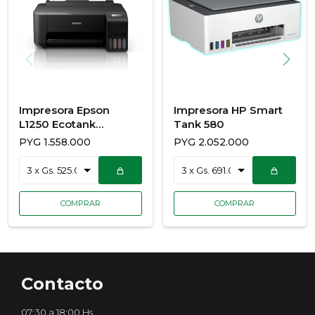
Impresora Epson
Impresora HP Smart
L1250 Ecotank
Tank 580
IMP/USB/WIF/BIVOLT
PYG
1.558.000
PYG
2.052.000
CAB/USB
Contacto
07:30 a 18:00 Hs.