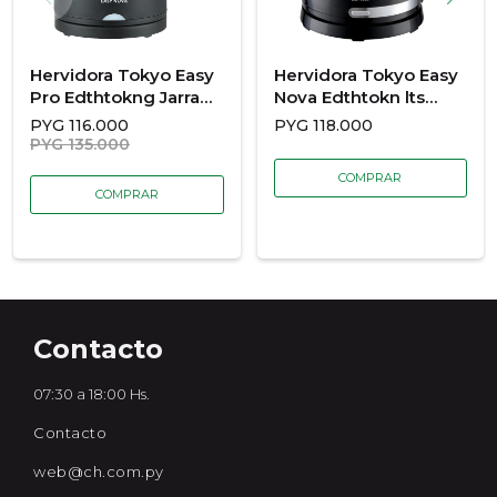
Hervidora Tokyo Easy
Hervidora Tokyo Easy
Pro Edthtokng Jarra
Nova Edthtokn lts
Acero Inox 1.7 lts
Jarra Plastica 1.7 lts
PYG
116.000
PYG
118.000
PYG
135.000
Contacto
07:30 a 18:00 Hs.
Contacto
web@ch.com.py