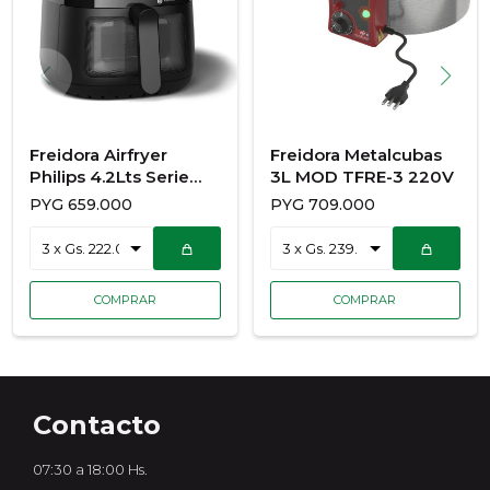
Freidora Airfryer
Freidora Metalcubas
Philips 4.2Lts Serie
3L MOD TFRE-3 220V
2000 NA220/00
PYG
659.000
PYG
709.000
Contacto
07:30 a 18:00 Hs.