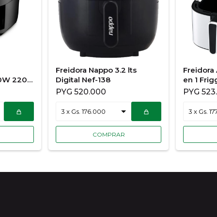
Freidora Nappo 3.2 lts
Freidora 
500W 220V
Digital Nef-138
en 1 Frig
EDTOKKA
PYG
520.000
PYG
523