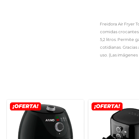
Freidora Air Fryer
comidas crocantes y
5,2 litros. Permite
cotidianas. Gracia
uso. (Las imágenes s