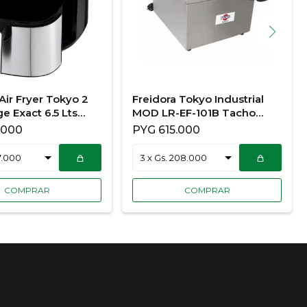
Air Fryer Tokyo 2
Freidora Tokyo Industrial
ge Exact 6.5 Lts
MOD LR-EF-101B Tacho
FRYER6.5L´
Rectangular
.000
PYG
615.000