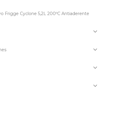
kyo Frigge Cyclone 5,2L 200ºC Antiaderente
nes