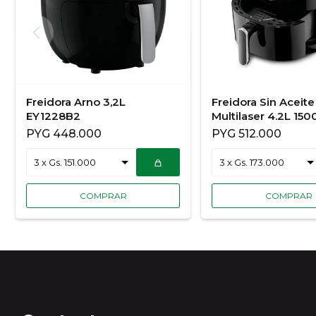
Freidora Arno 3,2L
Freidora Sin Aceite
EY1228B2
Multilaser 4.2L 1
con Selector CE191
PYG
448.000
PYG
512.000