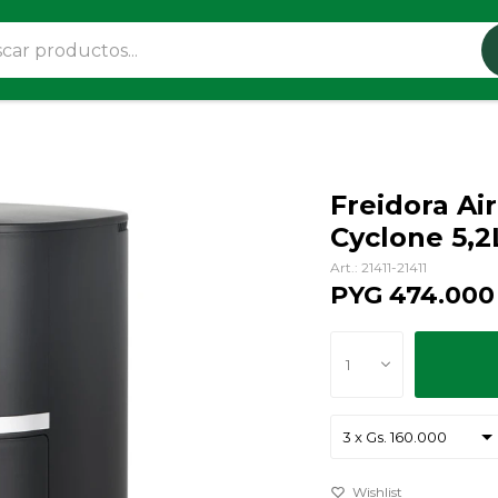
Freidora Ai
Cyclone 5,2
21411-21411
PYG
474.000
1