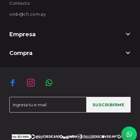
Contacto
web@ch.com.py
Empresa
Compra



SUSCRIBIRME