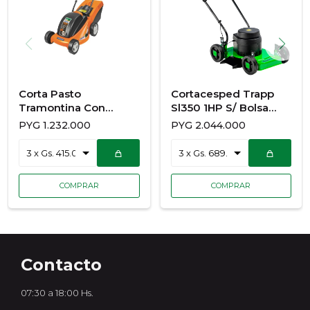
Corta Pasto
Cortacesped Trapp
Tramontina Con
Sl350 1HP S/ Bolsa
Recolector 1300W
Chassis Metal
PYG
1.232.000
PYG
2.044.000
Contacto
07:30 a 18:00 Hs.