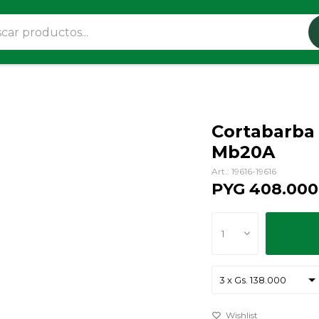
Cortabarba
Mb20A
19616-19616
PYG
408.000
1