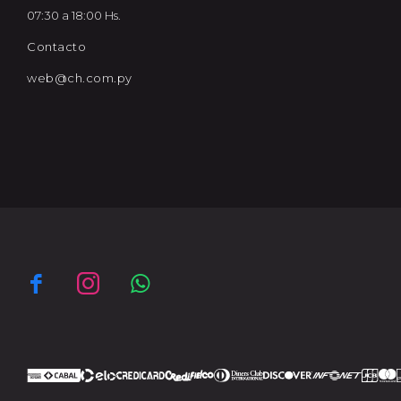
07:30 a 18:00 Hs.
Contacto
web@ch.com.py


