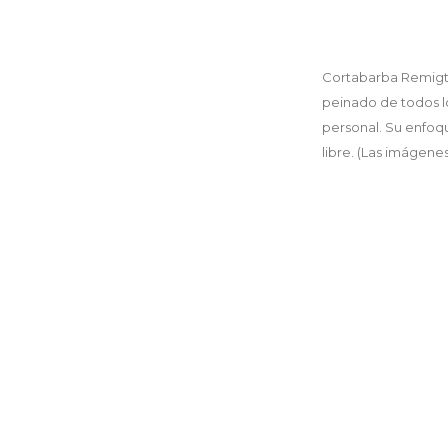
Cortabarba Remigto
peinado de todos l
personal. Su enfoqu
libre. (Las imágenes