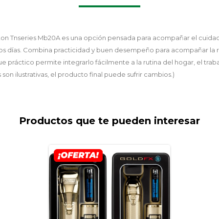
n Tnseries Mb20A es una opción pensada para acompañar el cuidado
os días. Combina practicidad y buen desempeño para acompañar la r
e práctico permite integrarlo fácilmente a la rutina del hogar, el trab
 son ilustrativas, el producto final puede sufrir cambios.)
Productos que te pueden interesar