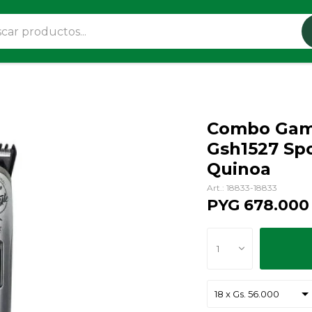
Combo Gama
Gsh1527 Spo
Quinoa
18833-18833
PYG
678.000
1