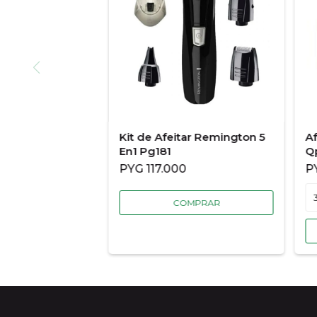
Kit de Afeitar Remington 5
Af
En1 Pg181
Q
R
PYG
117.000
P