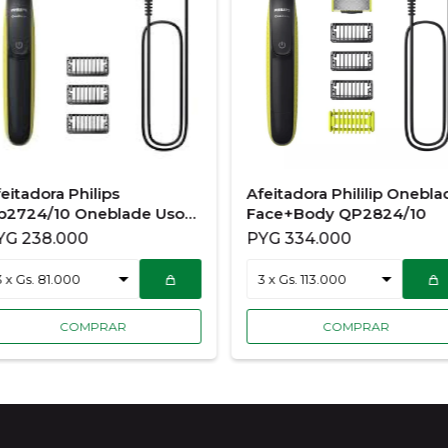
eitadora Philips
Afeitadora Phililip Onebla
p2724/10 Oneblade Uso
Face+Body QP2824/10
ostro
YG
238.000
PYG
334.000