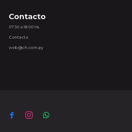
Contacto
07:30 a 18:00 Hs.
Contacto
web@ch.com.py


