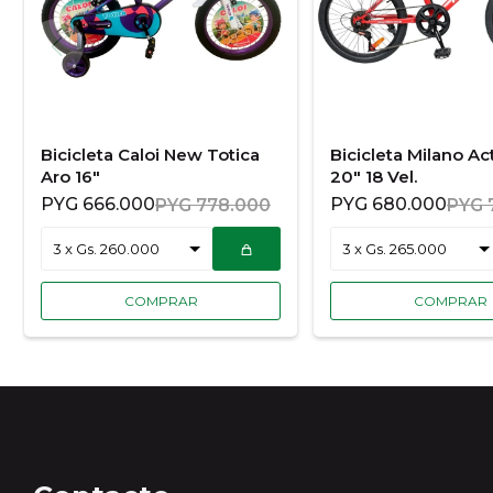
Bicicleta Caloi New Totica
Bicicleta Milano Ac
Aro 16"
20" 18 Vel.
PYG
666.000
PYG
680.000
PYG
778.000
PYG