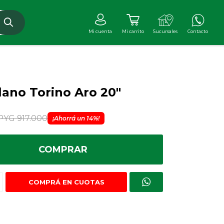
ilano Torino Aro 20"
PYG
917.000
14
COMPRAR
COMPRÁ EN CUOTAS