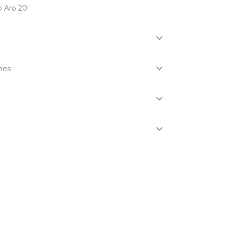
o Aro 20"
nes