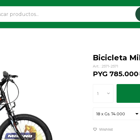
Bicicleta M
2571-2571
PYG
785.000
1