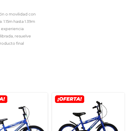
ión o movilidad con
a: 1.15m hasta 1.39m
a experiencia
librada, resuelve
roducto final