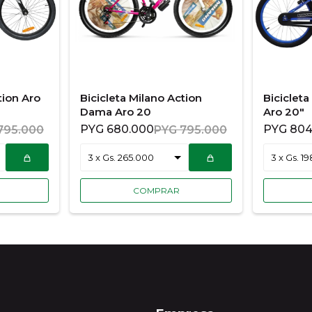
tion Aro
Bicicleta Milano Action
Biciclet
Dama Aro 20
Aro 20"
PYG
680.000
PYG
804
795.000
PYG
795.000