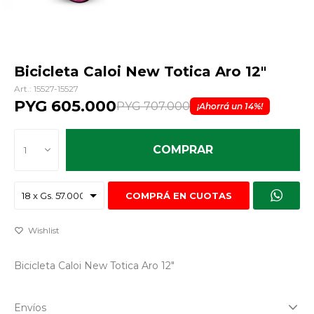
Bicicleta Caloi New Totica Aro 12"
15527-15527
PYG
605.000
PYG
707.000
14
COMPRAR
1
COMPRÁ EN CUOTAS
Bicicleta Caloi New Totica Aro 12"
Envíos