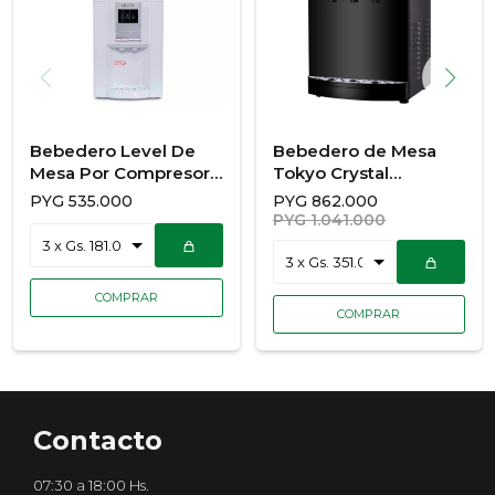
Bebedero Level De
Bebedero de Mesa
Mesa Por Compresor
Tokyo Crystal
F/C
Frío/Caliente Blanco
PYG
535.000
PYG
862.000
PYG
1.041.000
Contacto
07:30 a 18:00 Hs.